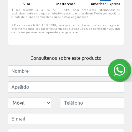
Villa es un fuerte medieval construído en el siglo XVI
Visa
Mastercard
American Express
durante la colonización portuguesa, por lo que su origen da
1
De acuerdo a la RG AFIP 3819, para productos internacionales,
el nombre de la Villa.
exclusivamente los pagos en efectivo serán pasibles de un 5% de percepción a
cuenta de bienes personales e impuesto a las ganancias.
2
De acuerdo a la RG AFIP 3819, para productos internacionales, los pagos en
efectivo y depósitos bancarios serán pasibles de un 5% de percepción a cuenta
de bienes personales e impuesto a las ganancias.
Consultenos sobre este producto