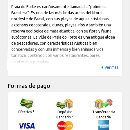
Praia do Forte es cariñosamente llamada la “polinesia
Brasilera”. Es una de las más lindas áreas del litoral
nordeste de Brasil, con sus playas de aguas cristalinas,
extensos cocoterales, dunas, playas, ríos y también una
reserva ecológica de mata atlántica, con su flora y fauna
autóctonas. La Villa de Praia do Forte es una antigua aldea
de pescadores, con características rústicas bien
conservadas y con una inmensa y bien animada vida
turística, contando con varios restaurantes, bares,
cafeterías y posadas.
+ Ver más
A la Praia do Forte y a la Villa, se integra una zona de
preservación ecológica, la reserva de Sapiranga, que posee
cerca de 600 hectáreas de mata atlántica y forma parte del
Formas de pago
área de protección ambiental del litoral brasilero. El
proyecto Tamar, dedicado a la preservación de las tortugas
marinas, también forma parte de este escenario, haciendo
de esta localidad uno de los principales y más importantes
1
Efectivo
Depósito
Transferencia
centros de Ecoturismo de Brasil y América del Sur.
2
Bancario
Bancaria
El Castillo Garcia d¨Avila, localizado a 2 km del centro de la