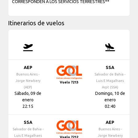
CORRESPONDEN A LOS SERVICIOS TERRESTRES**
Itinerarios de vuelos
AEP
SSA
Buenos Aires -
Salvador de Bahia -
Jorge Newbery
Luis E Magalhaes
Vuelo 7213
(AEP)
Arpt (SSA)
Sábado, 09 de
Domingo, 10 de
enero
enero
22:15
02:40
SSA
AEP
Salvador de Bahia -
Buenos Aires -
Luis E Magalhaes
Jorge Newbery
Vuelo 7212