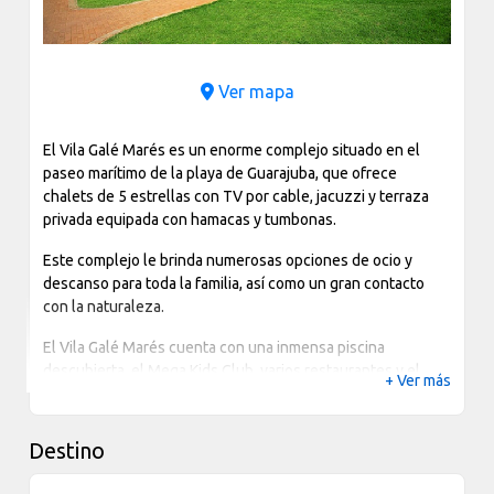
Ver mapa
El Vila Galé Marés es un enorme complejo situado en el
paseo marítimo de la playa de Guarajuba, que ofrece
chalets de 5 estrellas con TV por cable, jacuzzi y terraza
privada equipada con hamacas y tumbonas.
Este complejo le brinda numerosas opciones de ocio y
descanso para toda la familia, así como un gran contacto
con la naturaleza.
El Vila Galé Marés cuenta con una inmensa piscina
descubierta, el Mega Kids Club, varios restaurantes y el
+ Ver más
centro de spa Satsanga.
Manténgase en forma en el gimnasio, practicando ciclismo,
Destino
haciendo actividades acuáticas o jugando al tenis y otros
deportes. El complejo también dispone de peluquería,