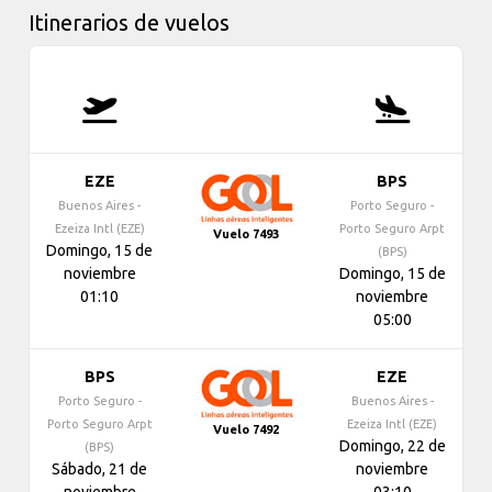
Itinerarios de vuelos
EZE
BPS
Buenos Aires -
Porto Seguro -
Ezeiza Intl (EZE)
Porto Seguro Arpt
Vuelo 7493
Domingo, 15 de
(BPS)
noviembre
Domingo, 15 de
01:10
noviembre
05:00
BPS
EZE
Porto Seguro -
Buenos Aires -
Porto Seguro Arpt
Ezeiza Intl (EZE)
Vuelo 7492
Domingo, 22 de
(BPS)
Sábado, 21 de
noviembre