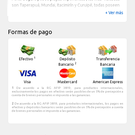
son Taperapuá, Mundai, Itacimirín y Curuipé, todas poseen
barracas y se turnan en las noches para brindar
+ Ver más
maravillosas fiestas. Otro punto neuralgico en la noche es
la Pasarela do alcohol, donde los lugareños montan tiendas
como una feria y venden variados e intensos tragos.
Formas de pago
Porto Seguro cuenta con amplia infraestructura hotelera y
la mayoria de estos hoteles son frente al mar cruzando la
avenida principal. Fiesta, diversión, historia y buenas playas
1
Efectivo
Depósito
Transferencia
es lo que te espera en Porto Seguro
2
Bancario
Bancaria
Visa
Mastercard
American Express
1
De acuerdo a la RG AFIP 3819, para productos internacionales,
exclusivamente los pagos en efectivo serán pasibles de un 5% de percepción a
cuenta de bienes personales e impuesto a las ganancias.
2
De acuerdo a la RG AFIP 3819, para productos internacionales, los pagos en
efectivo y depósitos bancarios serán pasibles de un 5% de percepción a cuenta
de bienes personales e impuesto a las ganancias.