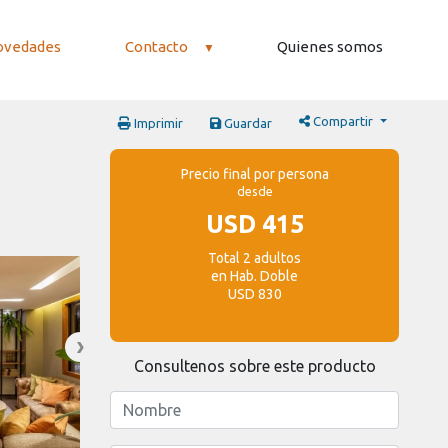
ovedades
Contacto
Quienes somos
Compartir
Imprimir
Guardar
Precio final por persona
desde
USD 415
Total 2 adultos
en Hab. Doble
USD 830
Consultenos sobre este producto