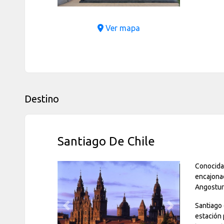
Ver mapa
Destino
Santiago De Chile
Conocida
encajonad
Angostura
Santiago 
Previous
Next
estación 