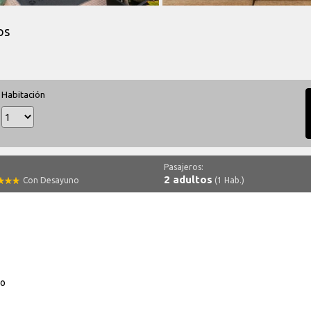
os
Habitación
Pasajeros:
2 adultos
Con Desayuno
(1 Hab.)
do