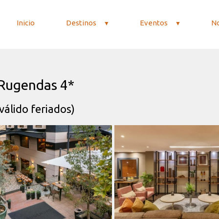
Inicio
Destinos
Eventos
N
 Rugendas 4*
álido feriados)