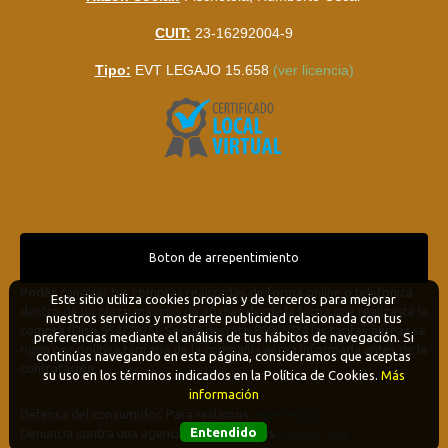
CUIT:
23-16292004-9
Tipo:
EVT LEGAJO 15.658
(ver licencia)
Boton de arrepentimiento
Podés cancelar tus compras realizadas de forma online o telefonica
Este sitio utiliza cookies propias y de terceros para mejorar
dentro de un plazo máximo de 10 días desde la fecha que realizaste la
nuestros servicios y mostrarte publicidad relacionada con tus
compra (Disp.954/2025). Según decreto 809/2024 las tarifas aéreas se
preferencias mediante el análisis de tus hábitos de navegación. Si
rigen por política tarifaria de la compañía aérea informada antes de la
continúas navegando en esta página, consideramos que aceptas
contratación.
su uso en los términos indicados en la Política de Cookies.
Más
información
Defensa del consumidor. Para reclamos
ingrese aquí
Entendido
Denuncia contra una agencia. Para reclamos
ingrese aquí