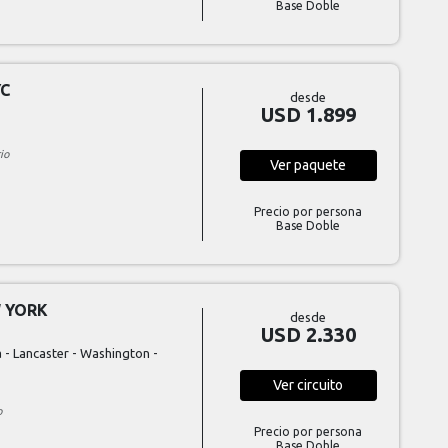
Base Doble
YC
desde
USD 1.899
io
Ver
paquete
Precio por persona
Base Doble
W YORK
desde
USD 2.330
 - Lancaster - Washington -
Ver
circuito
o
Precio por persona
Base Doble