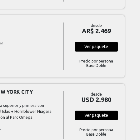
desde
AR$ 2.469
io
Ver
paquete
Precio por persona
Base Doble
EW YORK CITY
desde
USD 2.980
ta superior y primera con
l Islas + Hornblower Niagara
Ver
paquete
sión al Parc Omega
o
Precio por persona
Base Doble