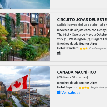
CIRCUITO JOYAS DEL EST
Salida jueves del 02 de abril al 
8 noches de alojamiento con Desayu
The Mist - Opera de Mayo a Octubr
York (1), Washington (2), Niagara Fal
8 noches
desde Buenos Aires
Hotel Standard
Con Desayuno
CANADÁ MAGNÍFICO
(09 días - 08 noches)
8 noches
desde Buenos Aires
Hotel Superior
Según itinerar
Ver salidas